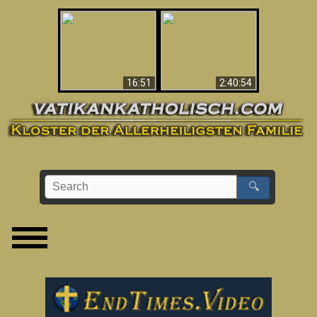
“Magicians” Prove A
This Explains The
Spiritual World Exists
Post-Vatican II
- Demonic Activity
Confusion & Crisis
Caught On Video
16:51
2:40:54
🔍