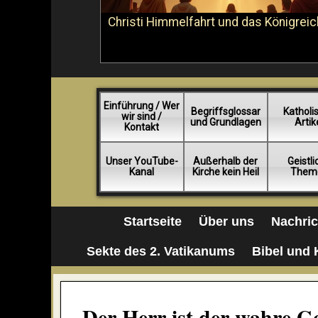
Christi Himmelfahrt und das Königreic
Einführung / Wer
Begriffsglossar
Katholi
wir sind /
und Grundlagen
Artik
Kontakt
Unser YouTube-
Außerhalb der
Geistl
Kanal
Kirche kein Heil
Them
Startseite
Über uns
Nachri
Sekte des 2. Vatikanums
Bibel und 
Der Herr ist der wahre 