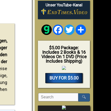
Unser YouTube-Kanal
Facebook
Twitter
Share
gen,
nger
$5.00 Package:
Includes 2 Books & 16
nden
Videos On 1 DVD (Price
Includes Shipping)
 der
eise
ige,
BUY FOR $5.00
rung
chen
🔍