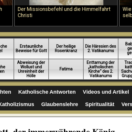
h
Der Missionsbefehl und die Himmelfahrt
Wie
Christi
sel
Bab
sche
Erstaunliche
Der heilige
Die Häresien des
ge
el
Beweise für Gott
Rosenkranz
2. Vatikanums
ge
Abweisung der
Enttarnung der
Trad
iche
Wollust und
„katholischen
kat
Fatima
en
Unreinheit der
Kirche“ des 2.
Sachv
Hölle
Vatikanums
Grup
chten
Katholische Antworten
Videos und Artikel
Katholizismus
Glaubenslehre
Spiritualität
Ver
Gott, der immerwährende König