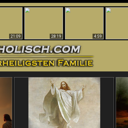
Amazing Evidence
ntichrist
For God - Scientific
Why Hell Must Be
Babylon Has
ntified!
Evidence That
Eternal
Fallen
Refutes Evolution
21:09
28:19
4:59