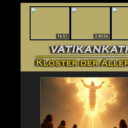
“Magicians” Prove A
This Explains The
Spiritual World Exists
The A
Post-Vatican II
- Demonic Activity
Ide
Confusion & Crisis
Caught On Video
16:51
2:40:54
<