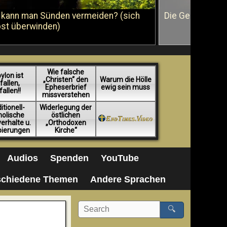
 kann man Sünden vermeiden? (sich
Die Geißelung J
bst überwinden)
Wie falsche
ylon ist
„Christen“ den
Warum die Hölle
fallen,
Epheserbrief
ewig sein muss
fallen!!
missverstehen
itionell-
Widerlegung der
holische
östlichen
erhalte u.
„Orthodoxen
pierungen
Kirche“
Audios
Spenden
YouTube
schiedene Themen
Andere Sprachen
🔍