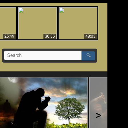
What Millions Of Fake
Creation and
 Fallen,
Christians Get Wrong
Miracles - Condensed
!!
About Ephesians
Version
25:49
30:35
48:03
🔍
>