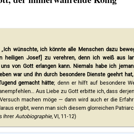
 „
Ich wünschte, ich könnte alle Menschen dazu bewe
en heiligen Josef] zu verehren, denn ich weiß aus la
r uns von Gott erlangen kann. Niemals habe ich jema
geben war und ihn durch besondere Dienste geehrt hat,
r Tugend gemacht hätte
; denn er hilft auf besondere W
anempfehlen... Aus Liebe zu Gott erbitte ich, dass derjen
en Versuch machen möge — dann wird auch er die Erfah
araus ergibt, wenn man sich diesem glorreichen Patriar
s ihrer
Autobiographie
, VI, 11-12)