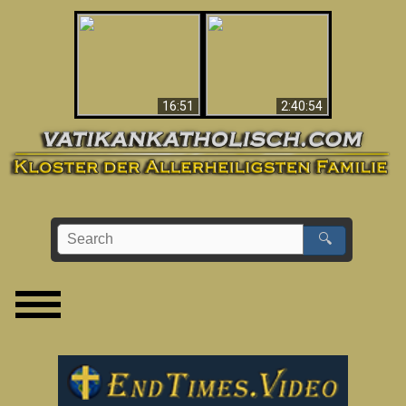
“Magicians” Prove A
This Explains The
Spiritual World Exists
Post-Vatican II
- Demonic Activity
Confusion & Crisis
Caught On Video
16:51
2:40:54
🔍