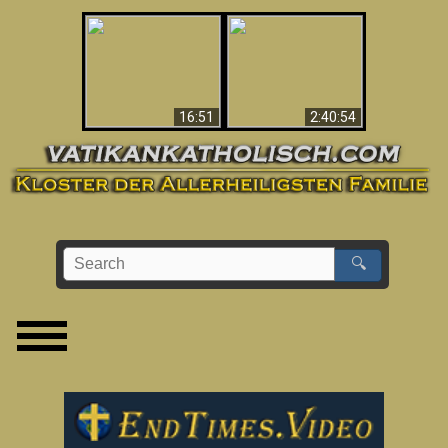
“Magicians” Prove A
This Explains The
Spiritual World Exists
Post-Vatican II
- Demonic Activity
Confusion & Crisis
Caught On Video
16:51
2:40:54
🔍