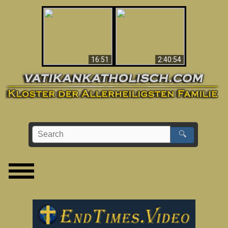
“Magicians” Prove A
This Explains The
Spiritual World Exists
Post-Vatican II
- Demonic Activity
Confusion & Crisis
Caught On Video
16:51
2:40:54
🔍