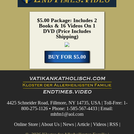
$5.00 Package: Includes 2
Books & 16 Videos On 1
DVD (Price Includes
Shipping)
BUY FOR $5.00
4425 Schneider Road, Fillmore, NY 14735, USA | Toll-Free: 1-
800-275-1126 • Phone: 1-585-567-4433 | Email:
mhfm1@aol.com
Online Store
|
About Us
|
News
|
Article
|
Videos
|
RSS
|