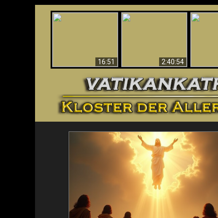
“Magicians” Prove A
This Explains The
Spiritual World Exists
The A
Post-Vatican II
- Demonic Activity
Ide
Confusion & Crisis
Caught On Video
16:51
2:40:54
<