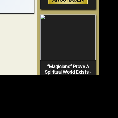
“Magicians” Prove A
Spiritual World Exists -
Demonic Activity
Caught On Video
VIDEO
ANSCHAUEN