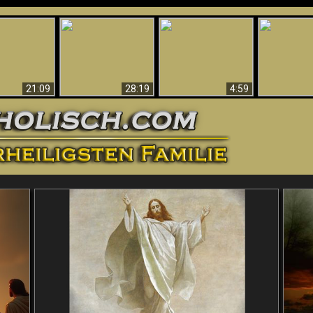
Amazing Evidence
ntichrist
For God - Scientific
Why Hell Must Be
Babylon Has
ntified!
Evidence That
Eternal
Fallen
Refutes Evolution
21:09
28:19
4:59