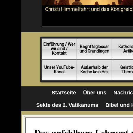
Christi Himmelfahrt und das Königreic
Einführung / Wer
Begriffsglossar
Katholi
wir sind /
und Grundlagen
Artik
Kontakt
Unser YouTube-
Außerhalb der
Geistl
Kanal
Kirche kein Heil
Them
Startseite
Über uns
Nachri
Sekte des 2. Vatikanums
Bibel und 
Das unfehlbare Lehramt 