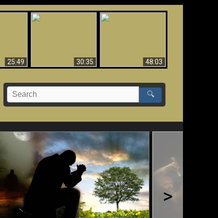
What Millions Of Fake
Creation and
 Fallen,
Christians Get Wrong
Miracles - Condensed
!!
About Ephesians
Version
25:49
30:35
48:03
🔍
>