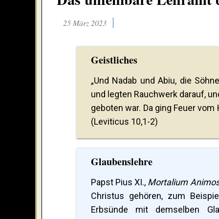
25 März 2023
Geistliches
„Und Nadab und Abiu, die Söhne
und legten Rauchwerk darauf, un
geboten war. Da ging Feuer vom H
(Leviticus 10,1-2)
Glaubenslehre
Papst Pius XI.,
Mortalium Animo
Christus gehören, zum Beispi
Erbsünde mit demselben Gla