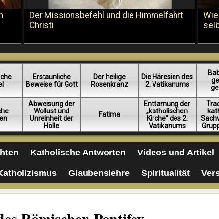
h
Der Missionsbefehl und die Himmelfahrt
Wie
Christi
sel
Bab
sche
Erstaunliche
Der heilige
Die Häresien des
ge
el
Beweise für Gott
Rosenkranz
2. Vatikanums
ge
Abweisung der
Enttarnung der
Trad
iche
Wollust und
„katholischen
kat
Fatima
en
Unreinheit der
Kirche“ des 2.
Sachv
Hölle
Vatikanums
Grup
chten
Katholische Antworten
Videos und Artikel
Katholizismus
Glaubenslehre
Spiritualität
Ver
des Römischen Pontifex