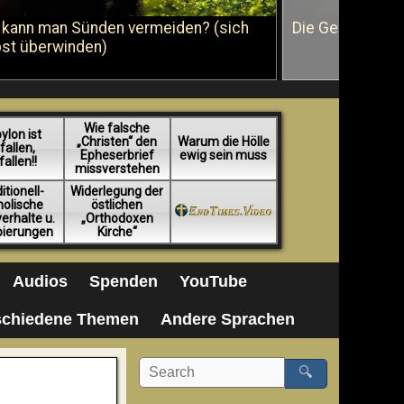
 kann man Sünden vermeiden? (sich
Die Geißelung J
bst überwinden)
Wie falsche
ylon ist
„Christen“ den
Warum die Hölle
fallen,
Epheserbrief
ewig sein muss
fallen!!
missverstehen
itionell-
Widerlegung der
holische
östlichen
erhalte u.
„Orthodoxen
pierungen
Kirche“
Audios
Spenden
YouTube
schiedene Themen
Andere Sprachen
🔍