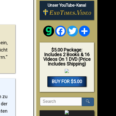
Unser YouTube-Kanal
Facebook
Twitter
Share
ein,
icht
$5.00 Package:
Includes 2 Books & 16
rn.“
Videos On 1 DVD (Price
Includes Shipping)
BUY FOR $5.00
h zu
🔍
 der
ten