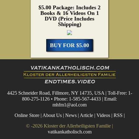
$5.00 Package: Includes 2
Books & 16 Videos On 1
DVD (Price Includes
Shipping)
BUY FOR $5.00
4425 Schneider Road, Fillmore, NY 14735, USA | Toll-Free: 1-
800-275-1126 • Phone: 1-585-567-4433 | Email:
mhfm1@aol.com
Online Store
|
About Us
|
News
|
Article
|
Videos
|
RSS
|
© -2026 Kloster der Allerheiligsten Familie |
vatikankatholisch.com