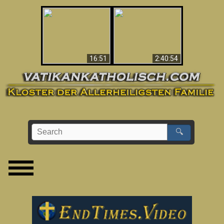
“Magicians” Prove A
This Explains The
Spiritual World Exists
Post-Vatican II
- Demonic Activity
Confusion & Crisis
Caught On Video
16:51
2:40:54
🔍