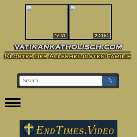
“Magicians” Prove A
This Explains The
Spiritual World Exists
Post-Vatican II
- Demonic Activity
Confusion & Crisis
Caught On Video
16:51
2:40:54
🔍