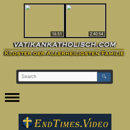
“Magicians” Prove A
This Explains The
Spiritual World Exists
Post-Vatican II
- Demonic Activity
Confusion & Crisis
Caught On Video
16:51
2:40:54
🔍