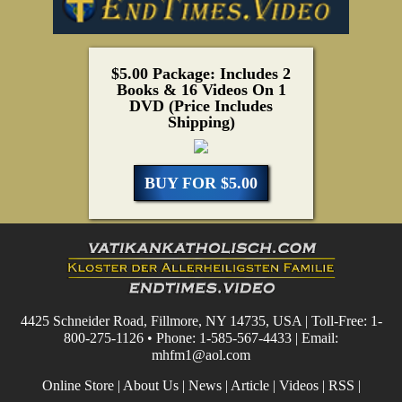
$5.00 Package: Includes 2
Books & 16 Videos On 1
DVD (Price Includes
Shipping)
BUY FOR $5.00
4425 Schneider Road, Fillmore, NY 14735, USA | Toll-Free: 1-
800-275-1126 • Phone: 1-585-567-4433 | Email:
mhfm1@aol.com
Online Store
|
About Us
|
News
|
Article
|
Videos
|
RSS
|