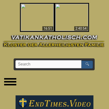
“Magicians” Prove A
This Explains The
Spiritual World Exists
Post-Vatican II
- Demonic Activity
Confusion & Crisis
Caught On Video
16:51
2:40:54
🔍