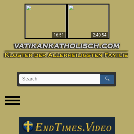
“Magicians” Prove A
This Explains The
Spiritual World Exists
Post-Vatican II
- Demonic Activity
Confusion & Crisis
Caught On Video
16:51
2:40:54
🔍