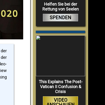
Helfen Sie bei der
Rettung von Seelen
SPENDEN
 der
der
deo-
view
king
This Explains The Post-
Vatican II Confusion &
Crisis
VIDEO
ANSCHAUEN