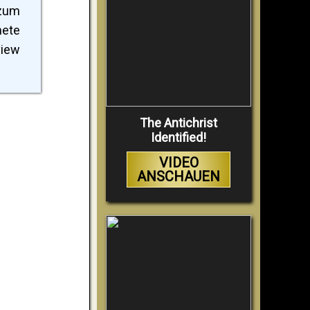
 zum
nete
view
The Antichrist
Identified!
VIDEO
ANSCHAUEN