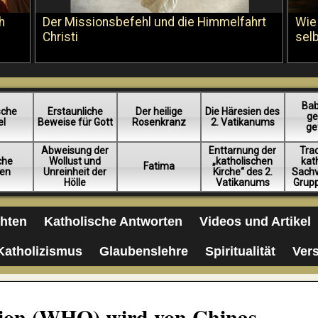
h
Der Missionsbefehl und die Himmelfahrt
Wie
Christi
sel
Bab
sche
Erstaunliche
Der heilige
Die Häresien des
ge
el
Beweise für Gott
Rosenkranz
2. Vatikanums
ge
Abweisung der
Enttarnung der
Trad
iche
Wollust und
„katholischen
kat
Fatima
en
Unreinheit der
Kirche“ des 2.
Sachv
Hölle
Vatikanums
Grup
chten
Katholische Antworten
Videos und Artikel
Katholizismus
Glaubenslehre
Spiritualität
Ver
tion (WHO) wird von Chinas