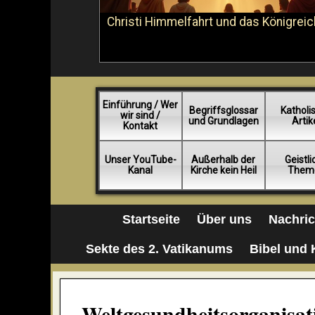
Christi Himmelfahrt und das Königreic
Einführung / Wer
Begriffsglossar
Katholi
wir sind /
und Grundlagen
Artik
Kontakt
Unser YouTube-
Außerhalb der
Geistl
Kanal
Kirche kein Heil
Them
Startseite
Über uns
Nachri
Sekte des 2. Vatikanums
Bibel und 
Weltgesundheitsorganisa