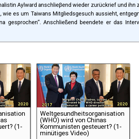
nalistin Aylward anschlieβend wieder zurückrief und ihn
n, wie es um Taiwans Mitgliedsgesuch aussieht, entgeg
ina gesprochen“. Anschließend beendete er das Inter
nisation
Weltgesundheitsorganisation
nas
(WHO) wird von Chinas
ert? (1-
Kommunisten gesteuert? (1-
minütiges Video)