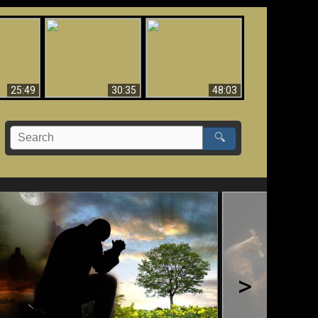
What Millions Of Fake
Creation and
 Fallen,
Christians Get Wrong
Miracles - Condensed
!!
About Ephesians
Version
25:49
30:35
48:03
🔍
>