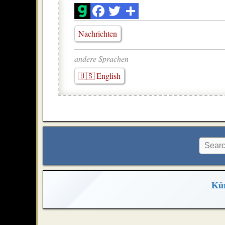
Nachrichten
andere Sprachen
🇺🇸 English
Kür