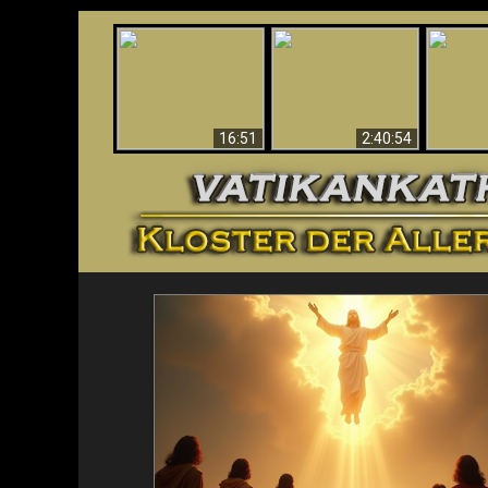
“Magicians” Prove A
This Explains The
Spiritual World Exists
The A
Post-Vatican II
- Demonic Activity
Ide
Confusion & Crisis
Caught On Video
16:51
2:40:54
<