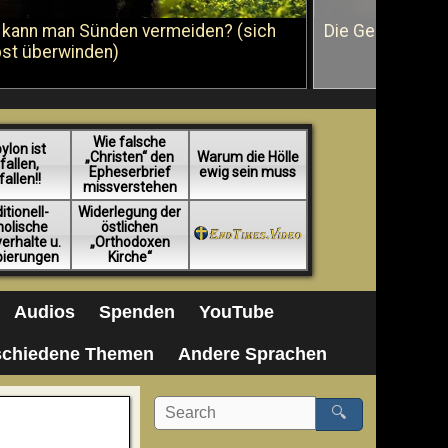
 kann man Sünden vermeiden? (sich
Die Geißelung J
bst überwinden)
Wie falsche
ylon ist
„Christen“ den
Warum die Hölle
fallen,
Epheserbrief
ewig sein muss
fallen!!
missverstehen
itionell-
Widerlegung der
holische
östlichen
erhalte u.
„Orthodoxen
pierungen
Kirche“
Audios
Spenden
YouTube
schiedene Themen
Andere Sprachen
🔍