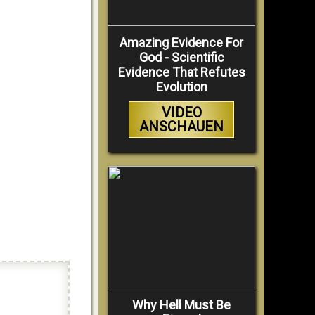
Amazing Evidence For
God - Scientific
Evidence That Refutes
Evolution
VIDEO
ANSCHAUEN
Why Hell Must Be