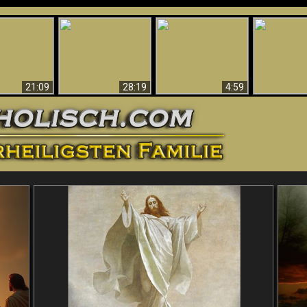
Amazing Evidence
ntichrist
For God - Scientific
Why Hell Must Be
Babylon Has
ntified!
Evidence That
Eternal
Fallen
Refutes Evolution
21:09
28:19
4:59