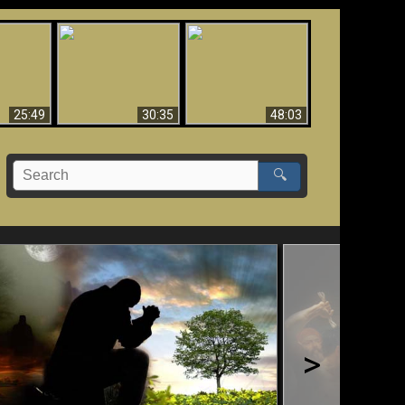
What Millions Of Fake
Creation and
 Fallen,
Christians Get Wrong
Miracles - Condensed
!!
About Ephesians
Version
25:49
30:35
48:03
🔍
>