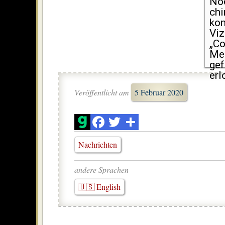
Noc
chi
ko
Viz
„Co
Me
gef
erl
Veröffentlicht am
5 Februar 2020
Nachrichten
andere Sprachen
🇺🇸 English