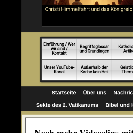
Christi Himmelfahrt und das Königreic
Einführung / Wer
Begriffsglossar
Katholi
wir sind /
und Grundlagen
Artik
Kontakt
Unser YouTube-
Außerhalb der
Geistl
Kanal
Kirche kein Heil
Them
Startseite
Über uns
Nachri
Sekte des 2. Vatikanums
Bibel und 
Noch mehr Videoclips mit