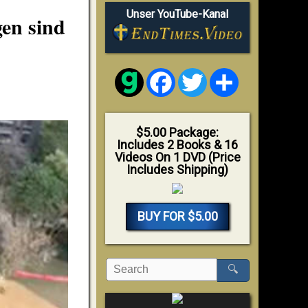
Unser YouTube-Kanal
en sind
Facebook
Twitter
Share
$5.00 Package:
Includes 2 Books & 16
Videos On 1 DVD (Price
Includes Shipping)
BUY FOR $5.00
🔍