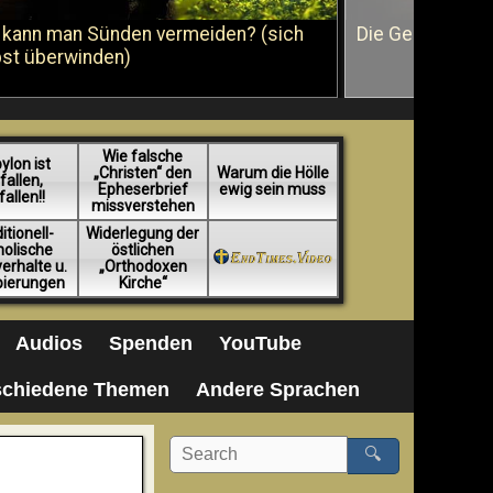
 kann man Sünden vermeiden? (sich
Die Geißelung J
bst überwinden)
Wie falsche
ylon ist
„Christen“ den
Warum die Hölle
fallen,
Epheserbrief
ewig sein muss
fallen!!
missverstehen
itionell-
Widerlegung der
holische
östlichen
erhalte u.
„Orthodoxen
pierungen
Kirche“
Audios
Spenden
YouTube
schiedene Themen
Andere Sprachen
🔍