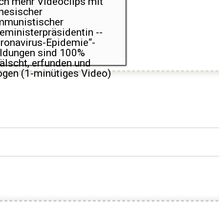
h mehr Videoclips mit
nesischer
mmunistischer
eministerpräsidentin --
ronavirus-Epidemie“-
ldungen sind 100%
älscht, erfunden und
ogen (1-minütiges Video)