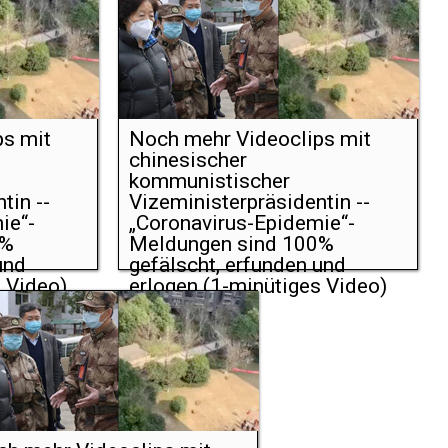
ps mit
Noch mehr Videoclips mit
chinesischer
kommunistischer
tin --
Vizeministerpräsidentin --
ie“-
„Coronavirus-Epidemie“-
0%
Meldungen sind 100%
und
gefälscht, erfunden und
 Video)
erlogen (1-minütiges Video)