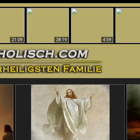
Amazing Evidence
ntichrist
For God - Scientific
Why Hell Must Be
Babylon Has
ntified!
Evidence That
Eternal
Fallen
Refutes Evolution
21:09
28:19
4:59