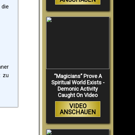
 die
hner
t zu
“Magicians” Prove A
Spiritual World Exists -
Demonic Activity
Caught On Video
VIDEO
ANSCHAUEN