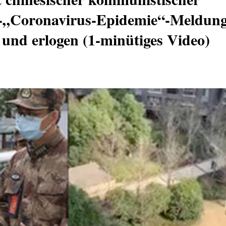
 --„Coronavirus-Epidemie“-Meldung
 und erlogen (1-minütiges Video)