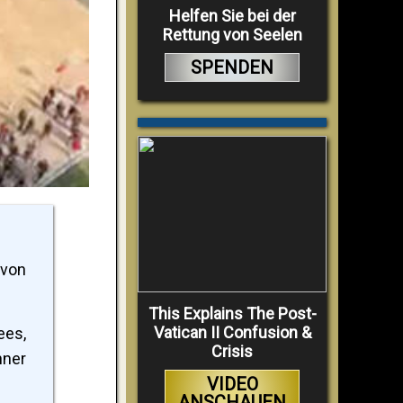
Helfen Sie bei der
Rettung von Seelen
SPENDEN
 von
This Explains The Post-
Vatican II Confusion &
ees,
Crisis
hner
VIDEO
ANSCHAUEN