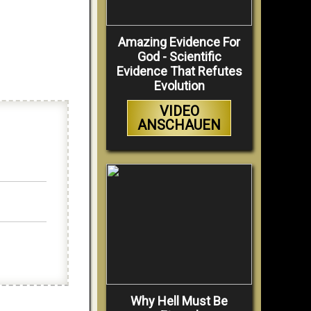
Amazing Evidence For
God - Scientific
Evidence That Refutes
Evolution
VIDEO
ANSCHAUEN
Why Hell Must Be