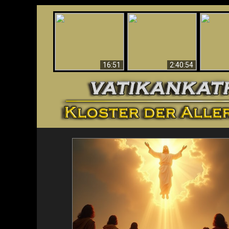
“Magicians” Prove A
This Explains The
Spiritual World Exists
The A
Post-Vatican II
- Demonic Activity
Ide
Confusion & Crisis
Caught On Video
16:51
2:40:54
<