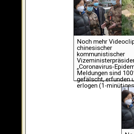
Noch mehr Videocli
chinesischer
kommunistischer
Vizeministerpräsiden
„Coronavirus-Epidem
Meldungen sind 10
gefälscht, erfunden 
erlogen (1-minütiges