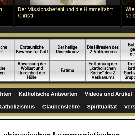
h
Der Missionsbefehl und die Himmelfahrt
Wie
Christi
sel
Bab
sche
Erstaunliche
Der heilige
Die Häresien des
ge
el
Beweise für Gott
Rosenkranz
2. Vatikanums
ge
Abweisung der
Enttarnung der
Trad
iche
Wollust und
„katholischen
kat
Fatima
en
Unreinheit der
Kirche“ des 2.
Sachv
Hölle
Vatikanums
Grup
chten
Katholische Antworten
Videos und Artikel
Katholizismus
Glaubenslehre
Spiritualität
Ver
 chinesischer kommunistischer