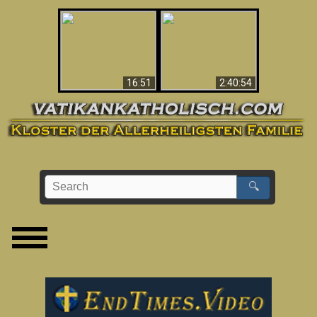
“Magicians” Prove A
This Explains The
Spiritual World Exists
Post-Vatican II
- Demonic Activity
Confusion & Crisis
Caught On Video
16:51
2:40:54
🔍