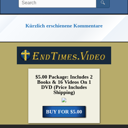
🔍
Kürzlich erschienene Kommentare
$5.00 Package: Includes 2
Books & 16 Videos On 1
DVD (Price Includes
Shipping)
BUY FOR $5.00