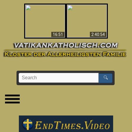
“Magicians” Prove A
This Explains The
Spiritual World Exists
Post-Vatican II
- Demonic Activity
Confusion & Crisis
Caught On Video
16:51
2:40:54
🔍