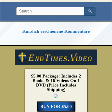
🔍
Kürzlich erschienene Kommentare
$5.00 Package: Includes 2
Books & 16 Videos On 1
DVD (Price Includes
Shipping)
BUY FOR $5.00