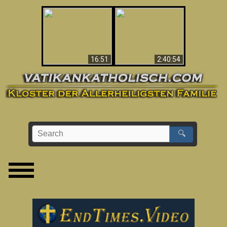
“Magicians” Prove A
This Explains The
Spiritual World Exists
Post-Vatican II
- Demonic Activity
Confusion & Crisis
Caught On Video
16:51
2:40:54
🔍