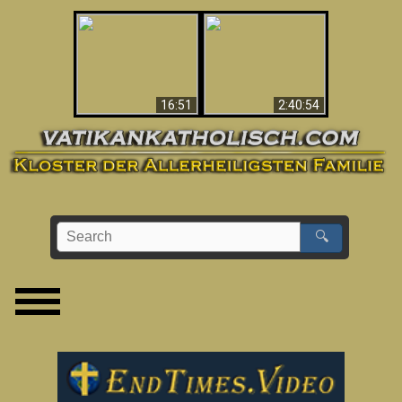
“Magicians” Prove A
This Explains The
Spiritual World Exists
Post-Vatican II
- Demonic Activity
Confusion & Crisis
Caught On Video
16:51
2:40:54
🔍