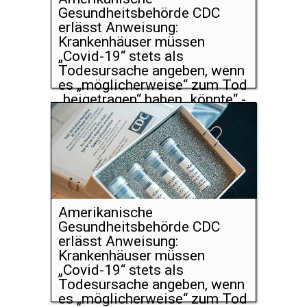
Gesundheitsbehörde CDC
erlässt Anweisung:
Krankenhäuser müssen
„Covid-19“ stets als
Todesursache angeben, wenn
es „möglicherweise“ zum Tod
„beigetragen“ haben „könnte“ -
-- relevante Labortests gibt es
ja nicht...
Amerikanische
Gesundheitsbehörde CDC
erlässt Anweisung:
Krankenhäuser müssen
„Covid-19“ stets als
Todesursache angeben, wenn
es „möglicherweise“ zum Tod