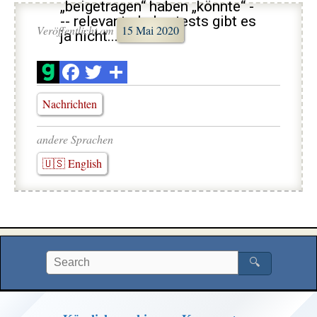
„beigetragen“ haben „könnte“ -
-- relevante Labortests gibt es
Veröffentlicht am
15 Mai 2020
ja nicht...
Nachrichten
andere Sprachen
🇺🇸 English
🔍