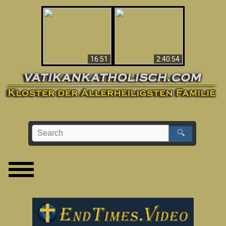
“Magicians” Prove A
This Explains The
Spiritual World Exists
Post-Vatican II
- Demonic Activity
Confusion & Crisis
Caught On Video
16:51
2:40:54
🔍