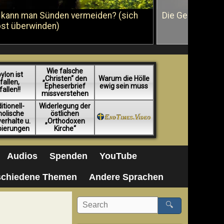
 kann man Sünden vermeiden? (sich
Die Geißelung J
bst überwinden)
Wie falsche
ylon ist
„Christen“ den
Warum die Hölle
fallen,
Epheserbrief
ewig sein muss
fallen!!
missverstehen
itionell-
Widerlegung der
holische
östlichen
erhalte u.
„Orthodoxen
pierungen
Kirche“
Audios
Spenden
YouTube
schiedene Themen
Andere Sprachen
🔍