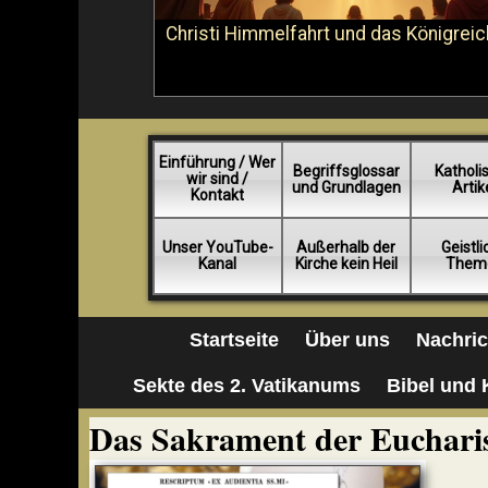
Christi Himmelfahrt und das Königreic
Einführung / Wer
Begriffsglossar
Katholi
wir sind /
und Grundlagen
Artik
Kontakt
Unser YouTube-
Außerhalb der
Geistl
Kanal
Kirche kein Heil
Them
Startseite
Über uns
Nachri
Sekte des 2. Vatikanums
Bibel und 
Das Sakrament der Eucharis