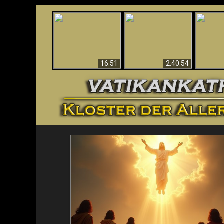
“Magicians” Prove A
This Explains The
Spiritual World Exists
The A
Post-Vatican II
- Demonic Activity
Ide
Confusion & Crisis
Caught On Video
16:51
2:40:54
<