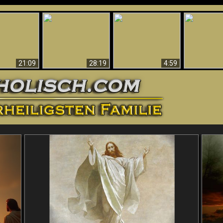
Amazing Evidence
ntichrist
For God - Scientific
Why Hell Must Be
Babylon Has
ntified!
Evidence That
Eternal
Fallen
Refutes Evolution
21:09
28:19
4:59