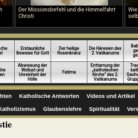
h
Der Missionsbefehl und die Himmelfahrt
Wie
Christi
sel
Bab
sche
Erstaunliche
Der heilige
Die Häresien des
ge
el
Beweise für Gott
Rosenkranz
2. Vatikanums
ge
Abweisung der
Enttarnung der
Trad
iche
Wollust und
„katholischen
kat
Fatima
en
Unreinheit der
Kirche“ des 2.
Sachv
Hölle
Vatikanums
Grup
chten
Katholische Antworten
Videos und Artikel
Katholizismus
Glaubenslehre
Spiritualität
Ver
tie