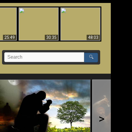
What Millions Of Fake
Creation and
 Fallen,
Christians Get Wrong
Miracles - Condensed
!!
About Ephesians
Version
25:49
30:35
48:03
🔍
>