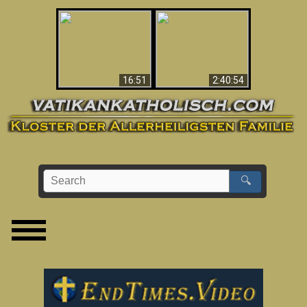
“Magicians” Prove A
This Explains The
Spiritual World Exists
Post-Vatican II
- Demonic Activity
Confusion & Crisis
Caught On Video
16:51
2:40:54
🔍