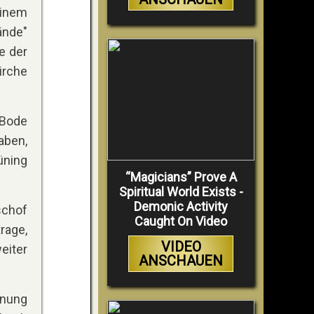
einem
ände"
e der
irche
Bode
aben,
üning
“Magicians” Prove A
Spiritual World Exists -
Demonic Activity
schof
Caught On Video
rage,
VIDEO
eiter
ANSCHAUEN
gnung