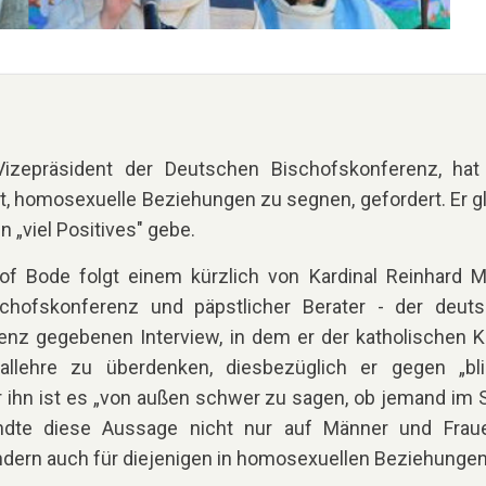
Vizepräsident der Deutschen Bischofskonferenz, hat
t, homosexuelle Beziehungen zu segnen, gefordert. Er gl
 „viel Positives" gebe.
of Bode folgt einem kürzlich von Kardinal Reinhard M
chofskonferenz und päpstlicher Berater - der deut
enz gegebenen Interview, in dem er der katholischen K
rallehre zu überdenken, diesbezüglich er gegen „bl
r ihn ist es „von außen schwer zu sagen, ob jemand im 
ndte diese Aussage nicht nur auf Männer und Frau
sondern auch für diejenigen in homosexuellen Beziehungen