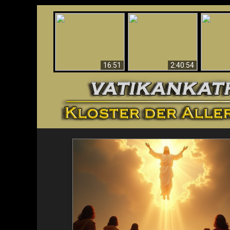
“Magicians” Prove A
This Explains The
Spiritual World Exists
The A
Post-Vatican II
- Demonic Activity
Ide
Confusion & Crisis
Caught On Video
16:51
2:40:54
<