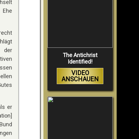
hselt
r Ehe
recht
hlägt
f der
The Antichrist
tiven
Identified!
üssen
VIDEO
ellen
ANSCHAUEN
Gutes
ls er
tion]
 Bund
ungen