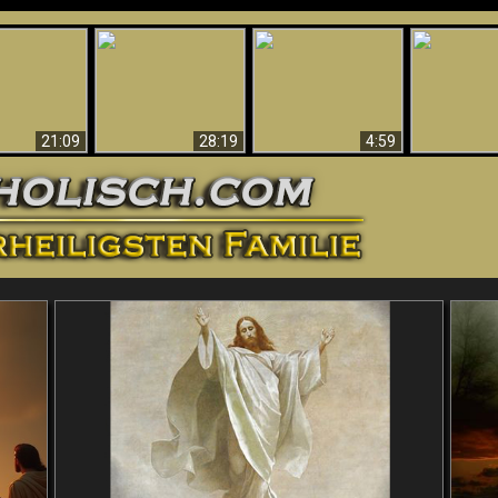
Amazing Evidence
ntichrist
For God - Scientific
Why Hell Must Be
Babylon Has
ntified!
Evidence That
Eternal
Fallen
Refutes Evolution
21:09
28:19
4:59