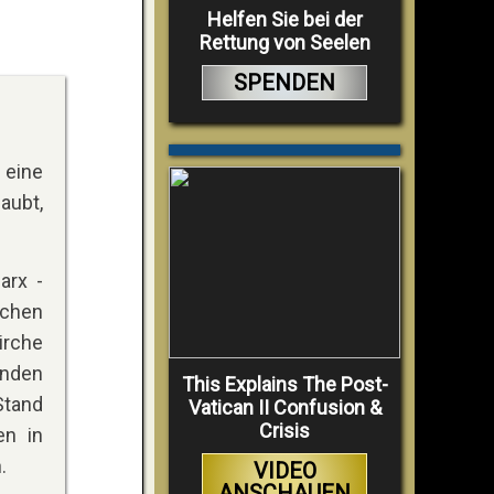
Helfen Sie bei der
Rettung von Seelen
SPENDEN
 eine
aubt,
arx -
schen
irche
inden
This Explains The Post-
Stand
Vatican II Confusion &
Crisis
en in
.
VIDEO
ANSCHAUEN