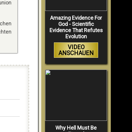
union
Amazing Evidence For
schen
God - Scientific
Evidence That Refutes
chten
Evolution
VIDEO
ANSCHAUEN
Why Hell Must Be