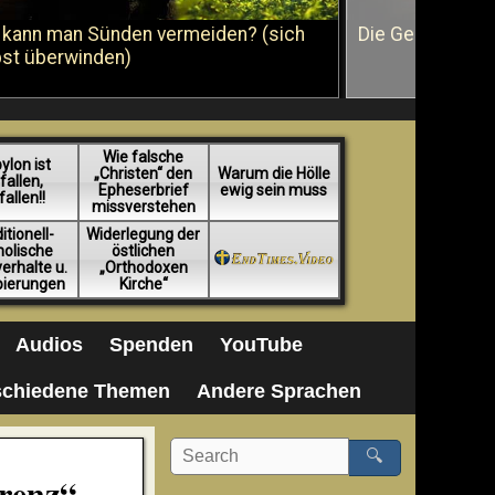
 kann man Sünden vermeiden? (sich
Die Geißelung J
bst überwinden)
Wie falsche
ylon ist
„Christen“ den
Warum die Hölle
fallen,
Epheserbrief
ewig sein muss
fallen!!
missverstehen
itionell-
Widerlegung der
holische
östlichen
erhalte u.
„Orthodoxen
pierungen
Kirche“
Audios
Spenden
YouTube
schiedene Themen
Andere Sprachen
🔍
erenz“