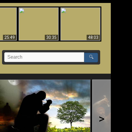
What Millions Of Fake
Creation and
 Fallen,
Christians Get Wrong
Miracles - Condensed
!!
About Ephesians
Version
25:49
30:35
48:03
🔍
>