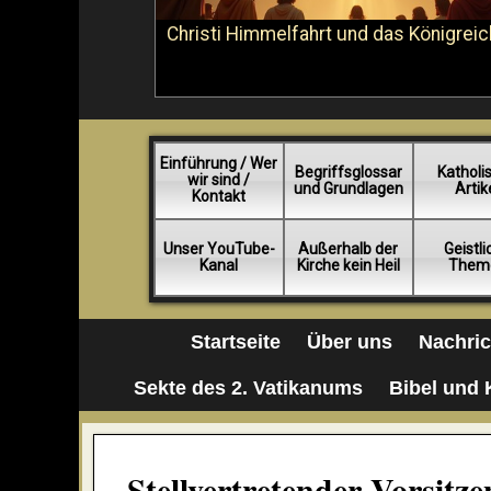
Christi Himmelfahrt und das Königreic
Einführung / Wer
Begriffsglossar
Katholi
wir sind /
und Grundlagen
Artik
Kontakt
Unser YouTube-
Außerhalb der
Geistl
Kanal
Kirche kein Heil
Them
Startseite
Über uns
Nachri
Sekte des 2. Vatikanums
Bibel und 
Stellvertretender Vorsitz