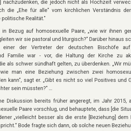
] nachzudenken, die jedoch nicht als Hochzeit verwec
h die „Ehe für alle" vom kirchlichen Verständnis de
politische Realität."
 in Bezug auf homosexuelle Paare, „wie wir ihnen ge
eiten wir sie pastoral und liturgisch?" Darüber hinaus sc
 einer der Vertreter der deutschen Bischöfe au
d Familie war - vor, die Haltung der Kirche zu ak
ie als schwer sündhaft gelten, zu überdenken. „Wir m
, wie man eine Beziehung zwischen zwei homosexu
len kann", sagt er. „Gibt es nicht so viel Positives und 
chter sein müssten?" …
e Diskussion bereits früher angeregt, im Jahr 2015, a
xuelle Paare vorschlug, und behauptete, dass [die Situa
dener „vielleicht besser als die erste [Beziehung] dem
richt.“ Bode fragte sich dann, ob solche neuen Bezieh