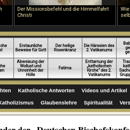
h
Der Missionsbefehl und die Himmelfahrt
Wie
Christi
sel
Bab
sche
Erstaunliche
Der heilige
Die Häresien des
ge
el
Beweise für Gott
Rosenkranz
2. Vatikanums
ge
Abweisung der
Enttarnung der
Trad
iche
Wollust und
„katholischen
kat
Fatima
en
Unreinheit der
Kirche“ des 2.
Sachv
Hölle
Vatikanums
Grup
chten
Katholische Antworten
Videos und Artikel
Katholizismus
Glaubenslehre
Spiritualität
Ver
ender der „Deutschen Bischofskonf