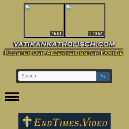
“Magicians” Prove A
This Explains The
Spiritual World Exists
Post-Vatican II
- Demonic Activity
Confusion & Crisis
Caught On Video
16:51
2:40:54
🔍