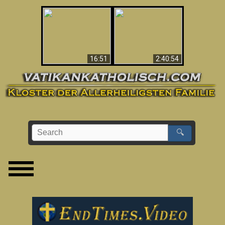
“Magicians” Prove A
This Explains The
Spiritual World Exists
Post-Vatican II
- Demonic Activity
Confusion & Crisis
Caught On Video
16:51
2:40:54
🔍