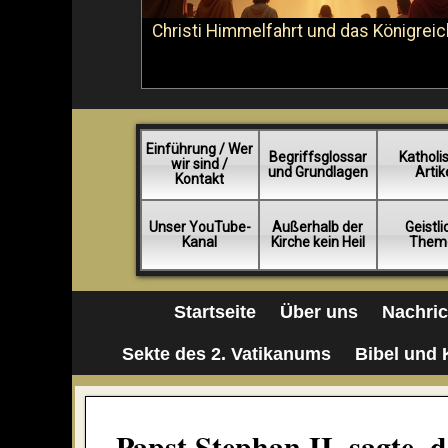
Christi Himmelfahrt und das Königreic
Einführung / Wer
Begriffsglossar
Katholi
wir sind /
und Grundlagen
Artik
Kontakt
Unser YouTube-
Außerhalb der
Geistl
Kanal
Kirche kein Heil
Them
Startseite
Über uns
Nachri
Sekte des 2. Vatikanums
Bibel und 
Papst Stephan II. sagte, 