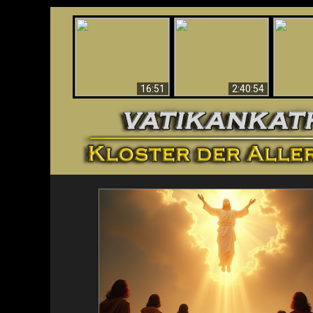
“Magicians” Prove A
This Explains The
Spiritual World Exists
The A
Post-Vatican II
- Demonic Activity
Ide
Confusion & Crisis
Caught On Video
16:51
2:40:54
<