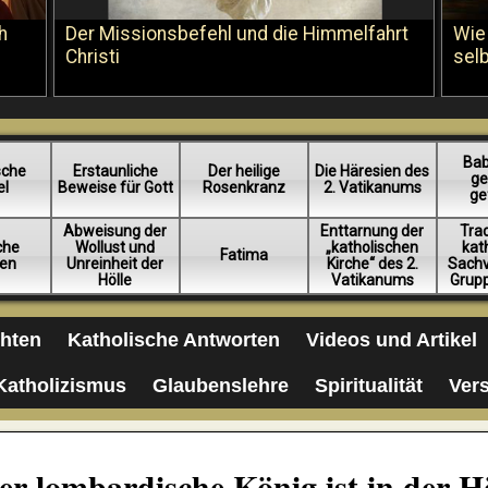
h
Der Missionsbefehl und die Himmelfahrt
Wie
Christi
sel
Bab
sche
Erstaunliche
Der heilige
Die Häresien des
ge
el
Beweise für Gott
Rosenkranz
2. Vatikanums
ge
Abweisung der
Enttarnung der
Trad
iche
Wollust und
„katholischen
kat
Fatima
en
Unreinheit der
Kirche“ des 2.
Sachv
Hölle
Vatikanums
Grup
chten
Katholische Antworten
Videos und Artikel
Katholizismus
Glaubenslehre
Spiritualität
Ver
der lombardische König ist in der H