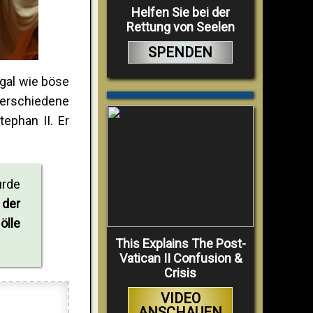
Helfen Sie bei der
Rettung von Seelen
SPENDEN
gal wie böse
verschiedene
ephan II. Er
urde
 der
ölle
This Explains The Post-
Vatican II Confusion &
Crisis
VIDEO
ANSCHAUEN