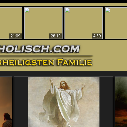
Amazing Evidence
ntichrist
For God - Scientific
Why Hell Must Be
Babylon Has
ntified!
Evidence That
Eternal
Fallen
Refutes Evolution
21:09
28:19
4:59