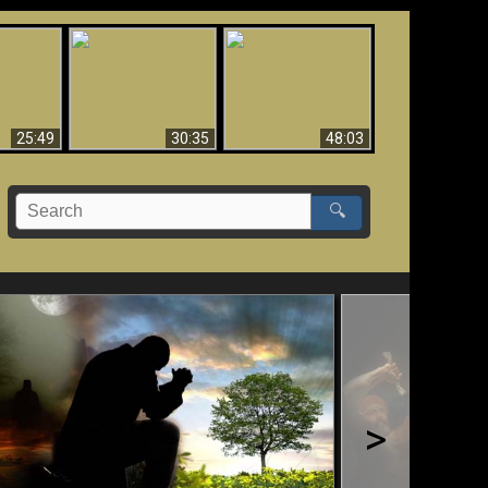
What Millions Of Fake
Creation and
 Fallen,
Christians Get Wrong
Miracles - Condensed
!!
About Ephesians
Version
25:49
30:35
48:03
🔍
>