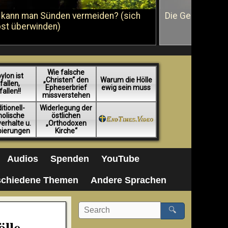
 kann man Sünden vermeiden? (sich
Die Geißelung J
bst überwinden)
Wie falsche
ylon ist
„Christen“ den
Warum die Hölle
fallen,
Epheserbrief
ewig sein muss
fallen!!
missverstehen
itionell-
Widerlegung der
holische
östlichen
erhalte u.
„Orthodoxen
pierungen
Kirche“
Audios
Spenden
YouTube
schiedene Themen
Andere Sprachen
🔍
ölle