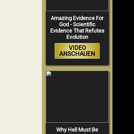
Amazing Evidence For
God - Scientific
Evidence That Refutes
Evolution
VIDEO
ANSCHAUEN
Why Hell Must Be