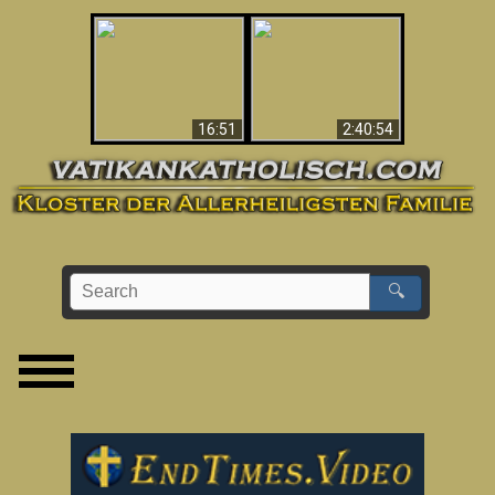
“Magicians” Prove A
This Explains The
Spiritual World Exists
Post-Vatican II
- Demonic Activity
Confusion & Crisis
Caught On Video
16:51
2:40:54
🔍