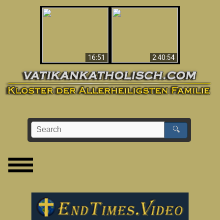
“Magicians” Prove A
This Explains The
Spiritual World Exists
Post-Vatican II
- Demonic Activity
Confusion & Crisis
Caught On Video
16:51
2:40:54
🔍