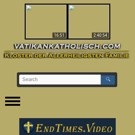
“Magicians” Prove A
This Explains The
Spiritual World Exists
Post-Vatican II
- Demonic Activity
Confusion & Crisis
Caught On Video
16:51
2:40:54
🔍