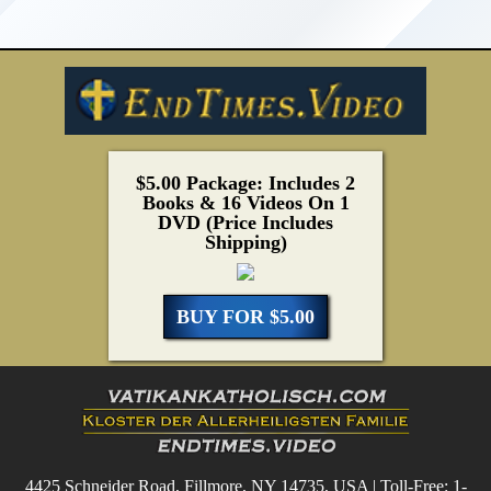
$5.00 Package: Includes 2
Books & 16 Videos On 1
DVD (Price Includes
Shipping)
BUY FOR $5.00
4425 Schneider Road, Fillmore, NY 14735, USA | Toll-Free: 1-