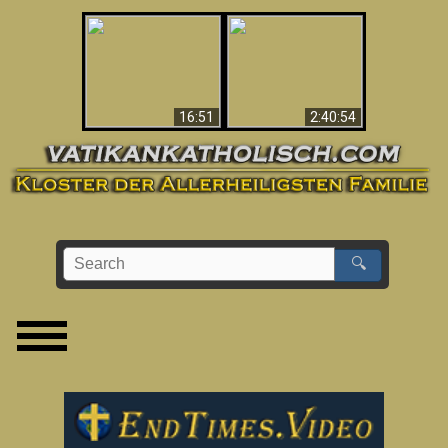
“Magicians” Prove A
This Explains The
Spiritual World Exists
Post-Vatican II
- Demonic Activity
Confusion & Crisis
Caught On Video
16:51
2:40:54
🔍