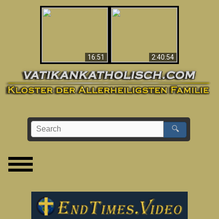
“Magicians” Prove A
This Explains The
Spiritual World Exists
Post-Vatican II
- Demonic Activity
Confusion & Crisis
Caught On Video
16:51
2:40:54
🔍