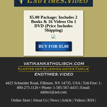
$5.00 Package: Includes 2
Books & 16 Videos On 1
DVD (Price Includes
Shipping)
BUY FOR $5.00
4425 Schneider Road, Fillmore, NY 14735, USA | Toll-Free: 1-
800-275-1126 • Phone: 1-585-567-4433 | Email:
mhfm1@aol.com
Online Store
|
About Us
|
News
|
Article
|
Videos
|
RSS
|