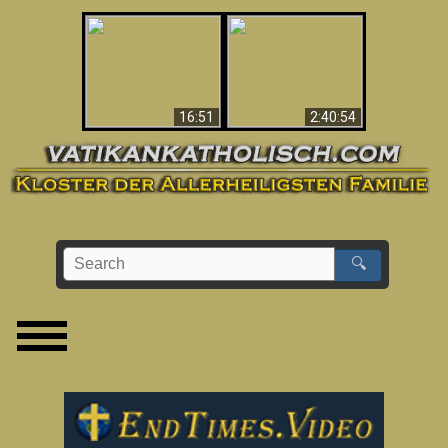
“Magicians” Prove A
This Explains The
Spiritual World Exists
Post-Vatican II
- Demonic Activity
Confusion & Crisis
Caught On Video
16:51
2:40:54
🔍