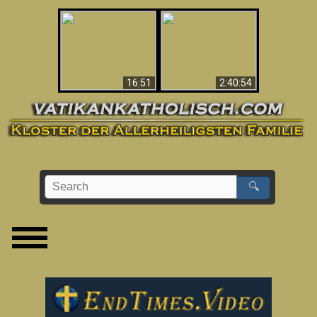
“Magicians” Prove A
This Explains The
Spiritual World Exists
Post-Vatican II
- Demonic Activity
Confusion & Crisis
Caught On Video
16:51
2:40:54
🔍