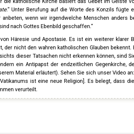
Für die katholische Kirche basiert das Gebet im Geiste v
ate
.“ Unter Berufung auf die Worte des Konzils fügte e
ller anbeten, wenn wir irgendwelche Menschen anders b
sind nach Gottes Ebenbild geschaffen.“
von Häresie und Apostasie. Es ist ein weiterer klarer 
st, der nicht den wahren katholischen Glauben bekennt. 
sichts dieser Tatsachen nicht erkennen können, sind Si
sondern ein Antipapst der endzeitlichen Gegenkirche, d
serem Material erläutert). Sehen Sie sich unser Video an
atikanums ist eine neue Religion]. Es belegt, dass die
mmen verurteilt.