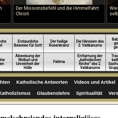
h
Der Missionsbefehl und die Himmelfahrt
Wie
Christi
sel
Bab
sche
Erstaunliche
Der heilige
Die Häresien des
ge
el
Beweise für Gott
Rosenkranz
2. Vatikanums
ge
Abweisung der
Enttarnung der
Trad
iche
Wollust und
„katholischen
kat
Fatima
en
Unreinheit der
Kirche“ des 2.
Sachv
Hölle
Vatikanums
Grup
chten
Katholische Antworten
Videos und Artikel
Katholizismus
Glaubenslehre
Spiritualität
Ver
melschreiendes interreligiöses