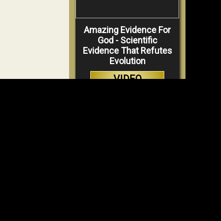
Amazing Evidence For
God - Scientific
Evidence That Refutes
Evolution
VIDEO
ANSCHAUEN
Why Hell Must Be