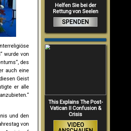
Helfen Sie bei der
Rettung von Seelen
SPENDEN
erreligiöse
n“ wurde von
entums“, des
er auch eine
„diesen Geist
gte er alle
anzubieten.“
This Explains The Post-
Vatican II Confusion &
Crisis
gnis und den
ahrestag von
VIDEO
ANSCHAUEN