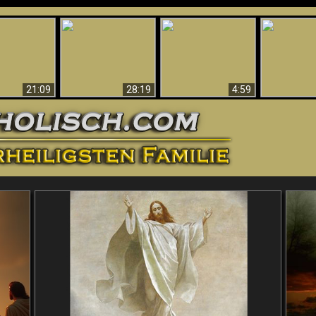
Amazing Evidence
ntichrist
For God - Scientific
Why Hell Must Be
Babylon Has
ntified!
Evidence That
Eternal
Fallen
Refutes Evolution
21:09
28:19
4:59