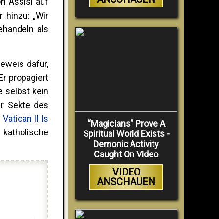
on Assisi auf
r hinzu: „Wir
ehandeln als
Beweis dafür,
Er propagiert
e selbst kein
er Sekte des
:
Vatican II Is
“Magicians” Prove A
 katholische
Spiritual World Exists -
Demonic Activity
Caught On Video
VIDEO
ANSCHAUEN