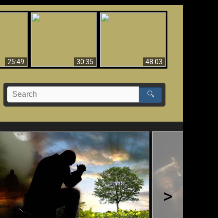
What Millions Of Fake
Creation and
 Fallen,
Christians Get Wrong
Miracles - Condensed
!!
About Ephesians
Version
25:49
30:35
48:03
🔍
>