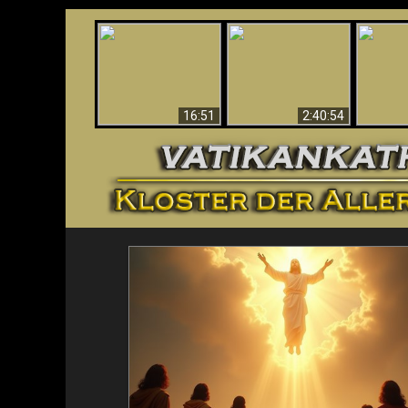
“Magicians” Prove A
This Explains The
Spiritual World Exists
The A
Post-Vatican II
- Demonic Activity
Ide
Confusion & Crisis
Caught On Video
16:51
2:40:54
<