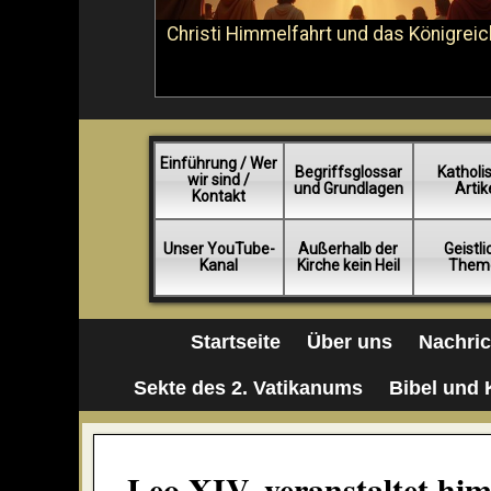
Christi Himmelfahrt und das Königreic
Einführung / Wer
Begriffsglossar
Katholi
wir sind /
und Grundlagen
Artik
Kontakt
Unser YouTube-
Außerhalb der
Geistl
Kanal
Kirche kein Heil
Them
Startseite
Über uns
Nachri
Sekte des 2. Vatikanums
Bibel und 
Leo XIV. veranstaltet him