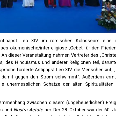
ntipapst Leo XIV. im römischen Kolosseum eine int
ieses ökumenische/interreligiöse „Gebet für den Friede
. An dieser Veranstaltung nahmen Vertreter des „Christ
 des Hinduismus und anderer Religionen teil, darunt
nsprache forderte Antipapst Leo XIV. die Menschen auf, 
 damit gegen den Strom schwimmt“. Außerdem ermuti
ie unermesslichen Schätze der alten Spiritualitäten 
Zusammenhang zwischen diesem (ungeheuerlichen) Erei
ils und
Nostra Aetate
her. Der 28. Oktober war der 60. J