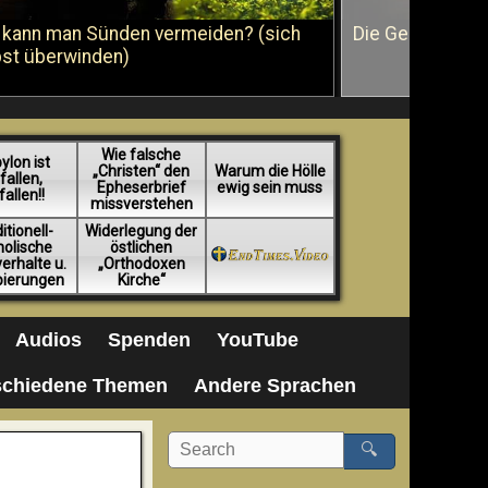
 kann man Sünden vermeiden? (sich
Die Geißelung J
bst überwinden)
Wie falsche
ylon ist
„Christen“ den
Warum die Hölle
fallen,
Epheserbrief
ewig sein muss
fallen!!
missverstehen
itionell-
Widerlegung der
holische
östlichen
erhalte u.
„Orthodoxen
pierungen
Kirche“
Audios
Spenden
YouTube
schiedene Themen
Andere Sprachen
🔍