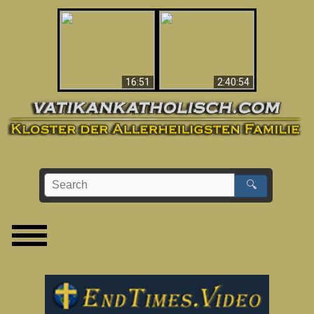
“Magicians” Prove A
This Explains The
Spiritual World Exists
Post-Vatican II
- Demonic Activity
Confusion & Crisis
Caught On Video
16:51
2:40:54
🔍