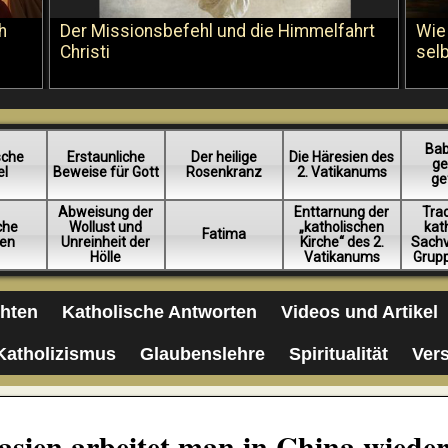
h
Der Missionsbefehl und die Himmelfahrt
Wie
Christi
sel
Bab
sche
Erstaunliche
Der heilige
Die Häresien des
ge
el
Beweise für Gott
Rosenkranz
2. Vatikanums
ge
Abweisung der
Enttarnung der
Trad
iche
Wollust und
„katholischen
kat
Fatima
en
Unreinheit der
Kirche“ des 2.
Sachv
Hölle
Vatikanums
Grup
chten
Katholische Antworten
Videos und Artikel
Katholizismus
Glaubenslehre
Spiritualität
Ver
sien arbeitet man in China wieder