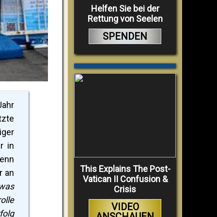
Helfen Sie bei der
Rettung von Seelen
SPENDEN
Jahr
tzte
iger
r in
Denn
This Explains The Post-
r an
Vatican II Confusion &
was
Crisis
olle
VIDEO
folg
ANSCHAUEN