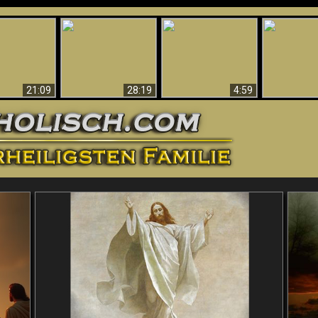
Amazing Evidence
ntichrist
For God - Scientific
Why Hell Must Be
Babylon Has
ntified!
Evidence That
Eternal
Fallen
Refutes Evolution
21:09
28:19
4:59