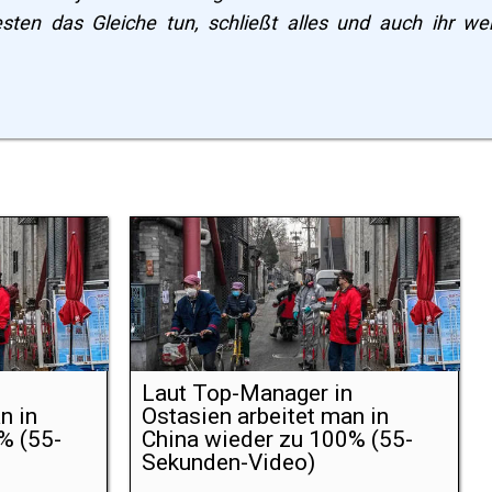
esten
das Gleiche tun
,
schließt alles
und auch
ihr we
n
Laut Top-Manager in
n in
Ostasien arbeitet man in
% (55-
China wieder zu 100% (55-
Sekunden-Video)