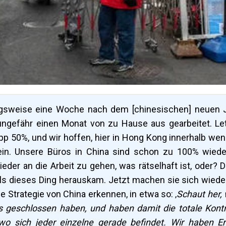
gsweise eine Woche nach dem [chinesischen] neuen 
 ungefähr einen Monat von zu Hause aus gearbeitet. Le
p 50%, und wir hoffen, hier in Hong Kong innerhalb wen
n. Unsere Büros in China sind schon zu 100% wiede
wieder an die Arbeit zu gehen, was rätselhaft ist, oder? 
 als dieses Ding herauskam. Jetzt machen sie sich wiede
ne Strategie von China erkennen, in etwa so: ‚
S
chaut her,
es geschlossen haben,
und haben damit
die totale Kontr
wo
sich jeder einzelne gerade befindet
. Wir haben
Er