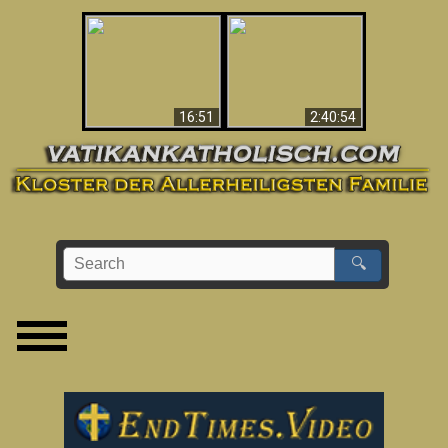
“Magicians” Prove A
This Explains The
Spiritual World Exists
Post-Vatican II
- Demonic Activity
Confusion & Crisis
Caught On Video
16:51
2:40:54
🔍