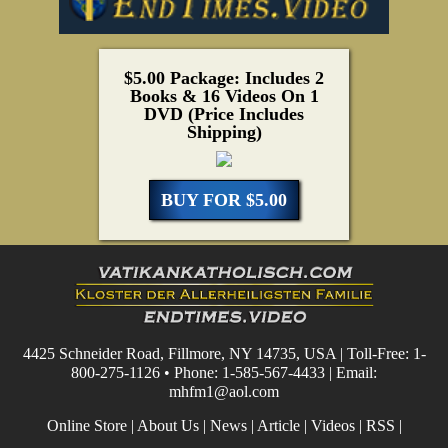
$5.00 Package: Includes 2
Books & 16 Videos On 1
DVD (Price Includes
Shipping)
BUY FOR $5.00
4425 Schneider Road, Fillmore, NY 14735, USA | Toll-Free: 1-
800-275-1126 • Phone: 1-585-567-4433 | Email:
mhfm1@aol.com
Online Store
|
About Us
|
News
|
Article
|
Videos
|
RSS
|