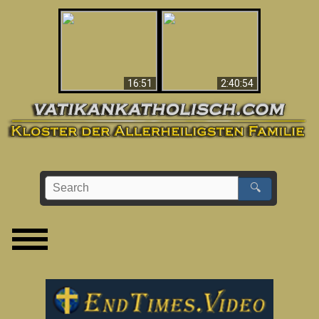
“Magicians” Prove A
This Explains The
Spiritual World Exists
Post-Vatican II
- Demonic Activity
Confusion & Crisis
Caught On Video
16:51
2:40:54
🔍