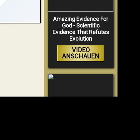
Amazing Evidence For
God - Scientific
Evidence That Refutes
Evolution
VIDEO
ANSCHAUEN
Why Hell Must Be