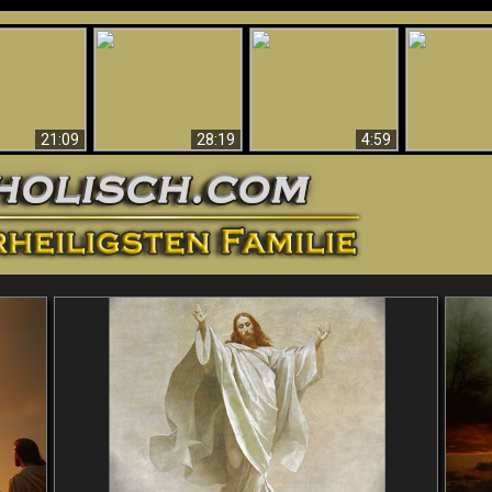
Amazing Evidence
ntichrist
For God - Scientific
Why Hell Must Be
Babylon Has
ntified!
Evidence That
Eternal
Fallen
Refutes Evolution
21:09
28:19
4:59