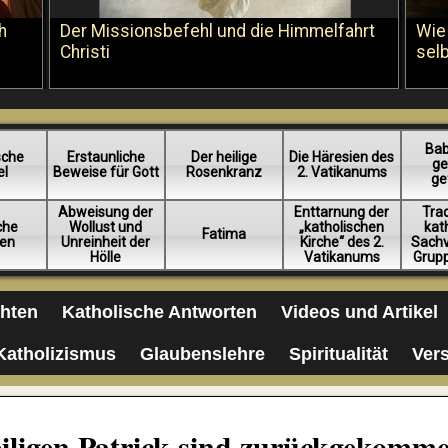
h
Der Missionsbefehl und die Himmelfahrt
Wie
Christi
sel
Bab
sche
Erstaunliche
Der heilige
Die Häresien des
ge
el
Beweise für Gott
Rosenkranz
2. Vatikanums
ge
Abweisung der
Enttarnung der
Trad
iche
Wollust und
„katholischen
kat
Fatima
en
Unreinheit der
Kirche“ des 2.
Sachv
Hölle
Vatikanums
Grup
chten
Katholische Antworten
Videos und Artikel
Katholizismus
Glaubenslehre
Spiritualität
Ver
eiligen Patrick sind zurückgekomm