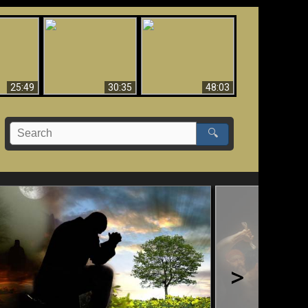
What Millions Of Fake
Creation and
 Fallen,
Christians Get Wrong
Miracles - Condensed
!!
About Ephesians
Version
25:49
30:35
48:03
🔍
>