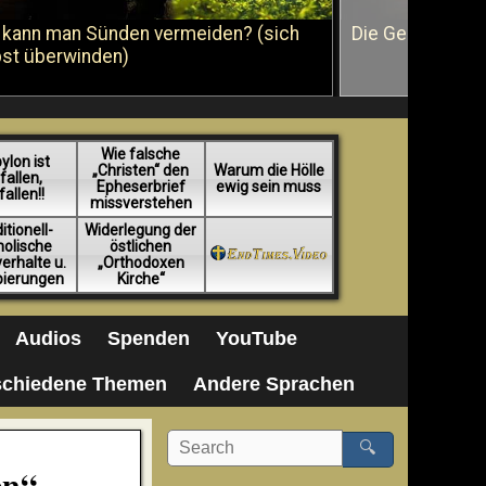
 kann man Sünden vermeiden? (sich
Die Geißelung J
bst überwinden)
Wie falsche
ylon ist
„Christen“ den
Warum die Hölle
fallen,
Epheserbrief
ewig sein muss
fallen!!
missverstehen
itionell-
Widerlegung der
holische
östlichen
erhalte u.
„Orthodoxen
pierungen
Kirche“
Audios
Spenden
YouTube
schiedene Themen
Andere Sprachen
🔍
en“