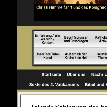
Christi Himmelfahrt und das Königreic
Einführung / Wer
Begriffsglossar
Katholi
wir sind /
und Grundlagen
Artik
Kontakt
Unser YouTube-
Außerhalb der
Geistl
Kanal
Kirche kein Heil
Them
Startseite
Über uns
Nachri
Sekte des 2. Vatikanums
Bibel und 
„Irland: Schlangen des h