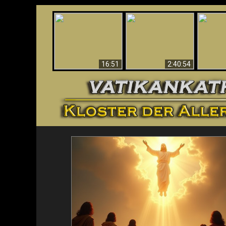
“Magicians” Prove A
This Explains The
Spiritual World Exists
The A
Post-Vatican II
- Demonic Activity
Ide
Confusion & Crisis
Caught On Video
16:51
2:40:54
<