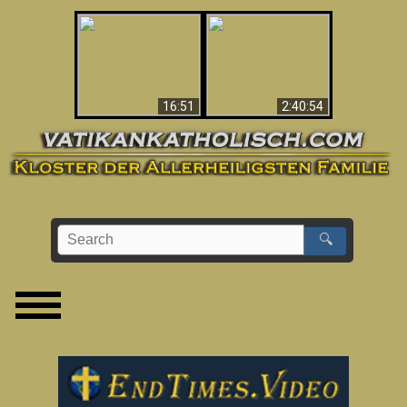
“Magicians” Prove A
This Explains The
Spiritual World Exists
Post-Vatican II
- Demonic Activity
Confusion & Crisis
Caught On Video
16:51
2:40:54
🔍