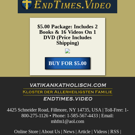
$5.00 Package: Includes 2
Books & 16 Videos On 1
DVD (Price Includes
Shipping)
BUY FOR $5.00
4425 Schneider Road, Fillmore, NY 14735, USA | Toll-Free: 1-
800-275-1126 • Phone: 1-585-567-4433 | Email:
mhfm1@aol.com
Online Store
|
About Us
|
News
|
Article
|
Videos
|
RSS
|