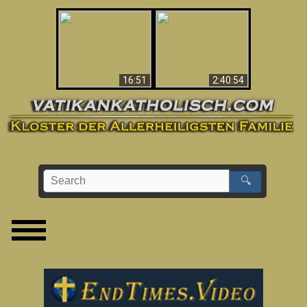
“Magicians” Prove A
This Explains The
Spiritual World Exists
Post-Vatican II
- Demonic Activity
Confusion & Crisis
Caught On Video
16:51
2:40:54
🔍