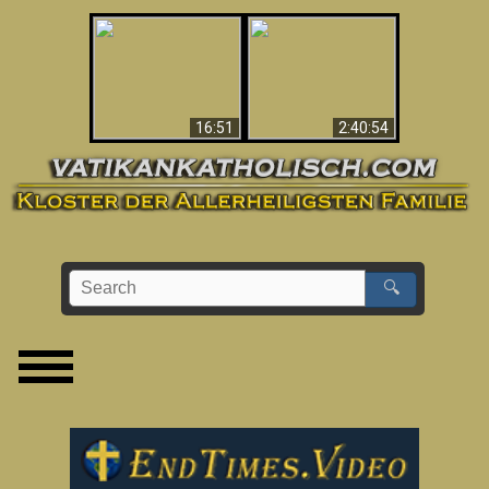
“Magicians” Prove A
This Explains The
Spiritual World Exists
Post-Vatican II
- Demonic Activity
Confusion & Crisis
Caught On Video
16:51
2:40:54
🔍