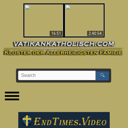
“Magicians” Prove A
This Explains The
Spiritual World Exists
Post-Vatican II
- Demonic Activity
Confusion & Crisis
Caught On Video
16:51
2:40:54
🔍