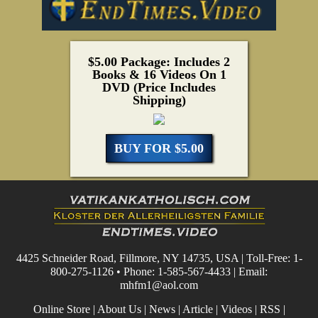
$5.00 Package: Includes 2
Books & 16 Videos On 1
DVD (Price Includes
Shipping)
BUY FOR $5.00
4425 Schneider Road, Fillmore, NY 14735, USA | Toll-Free: 1-
800-275-1126 • Phone: 1-585-567-4433 | Email:
mhfm1@aol.com
Online Store
|
About Us
|
News
|
Article
|
Videos
|
RSS
|