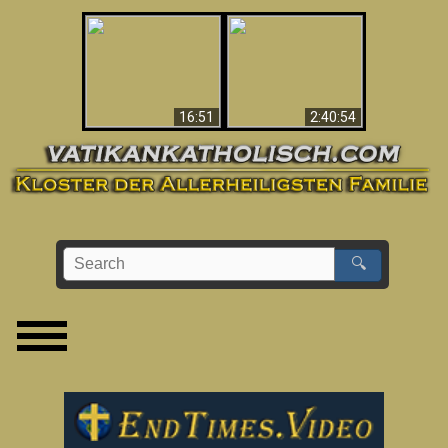
“Magicians” Prove A
This Explains The
Spiritual World Exists
Post-Vatican II
- Demonic Activity
Confusion & Crisis
Caught On Video
16:51
2:40:54
🔍