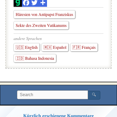
Häresien von Antipapst Franziskus
Sekte des Zweiten Vatikanums
andere Sprachen
🇺🇸 English
🇲🇽 Español
🇫🇷 Français
🇮🇩 Bahasa Indonesia
🔍
Kürzlich erschienene Kommentare