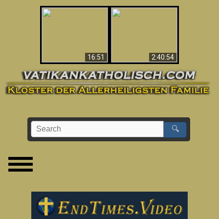
“Magicians” Prove A
This Explains The
Spiritual World Exists
Post-Vatican II
- Demonic Activity
Confusion & Crisis
Caught On Video
16:51
2:40:54
🔍