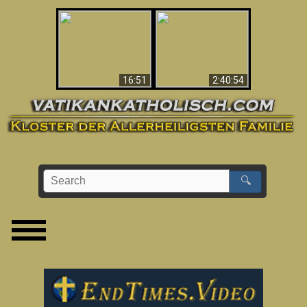
“Magicians” Prove A
This Explains The
Spiritual World Exists
Post-Vatican II
- Demonic Activity
Confusion & Crisis
Caught On Video
16:51
2:40:54
🔍