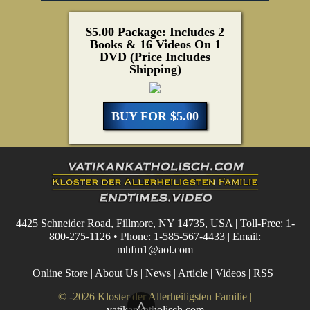
$5.00 Package: Includes 2
Books & 16 Videos On 1
DVD (Price Includes
Shipping)
BUY FOR $5.00
4425 Schneider Road, Fillmore, NY 14735, USA | Toll-Free: 1-
800-275-1126 • Phone: 1-585-567-4433 | Email:
mhfm1@aol.com
Online Store
|
About Us
|
News
|
Article
|
Videos
|
RSS
|
© -2026 Kloster der Allerheiligsten Familie |
^
vatikankatholisch.com