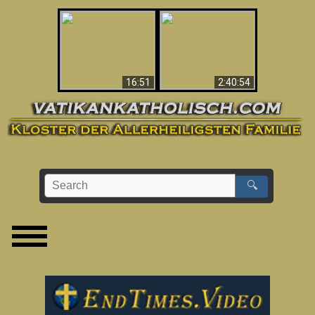
“Magicians” Prove A
This Explains The
Spiritual World Exists
Post-Vatican II
- Demonic Activity
Confusion & Crisis
Caught On Video
16:51
2:40:54
🔍