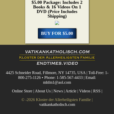
$5.00 Package: Includes 2
Books & 16 Videos On 1
DVD (Price Includes
Shipping)
BUY FOR $5.00
4425 Schneider Road, Fillmore, NY 14735, USA | Toll-Free: 1-
800-275-1126 • Phone: 1-585-567-4433 | Email:
mhfm1@aol.com
Online Store
|
About Us
|
News
|
Article
|
Videos
|
RSS
|
© -2026 Kloster der Allerheiligsten Familie |
vatikankatholisch.com