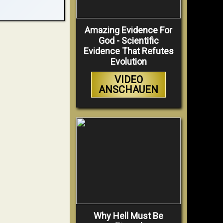
Amazing Evidence For
God - Scientific
Evidence That Refutes
Evolution
VIDEO
ANSCHAUEN
Why Hell Must Be