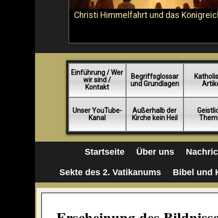
Christi Himmelfahrt und das Königreic
Einführung / Wer
Begriffsglossar
Katholi
wir sind /
und Grundlagen
Artik
Kontakt
Unser YouTube-
Außerhalb der
Geistl
Kanal
Kirche kein Heil
Them
Startseite
Über uns
Nachri
Sekte des 2. Vatikanums
Bibel und 
Erscheinung des Bildniss