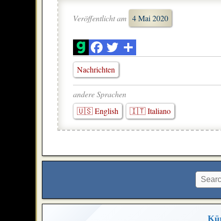
Veröffentlicht am
4 Mai 2020
Nachrichten
andere Sprachen
🇺🇸 English
🇮🇹 Italiano
Kür