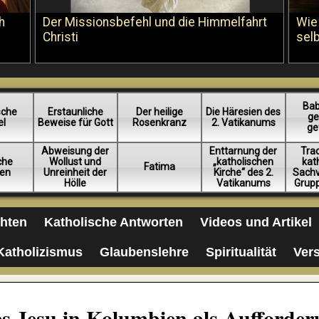
h
Der Missionsbefehl und die Himmelfahrt
Wie
Christi
sel
Bab
sche
Erstaunliche
Der heilige
Die Häresien des
ge
el
Beweise für Gott
Rosenkranz
2. Vatikanums
ge
Abweisung der
Enttarnung der
Trad
iche
Wollust und
„katholischen
kat
Fatima
en
Unreinheit der
Kirche“ des 2.
Sachv
Hölle
Vatikanums
Grup
chten
Katholische Antworten
Videos und Artikel
Katholizismus
Glaubenslehre
Spiritualität
Ver
es Jesu in Kolumbien als Aufforder