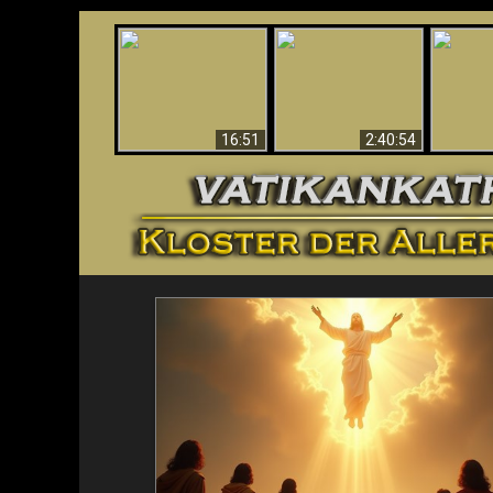
“Magicians” Prove A
This Explains The
Spiritual World Exists
The A
Post-Vatican II
- Demonic Activity
Ide
Confusion & Crisis
Caught On Video
16:51
2:40:54
<