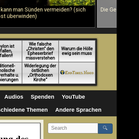
 kann man Sünden vermeiden? (sich
Die Geißelung J
bst überwinden)
Wie falsche
ylon ist
„Christen“ den
Warum die Hölle
fallen,
Epheserbrief
ewig sein muss
fallen!!
missverstehen
itionell-
Widerlegung der
holische
östlichen
erhalte u.
„Orthodoxen
pierungen
Kirche“
Audios
Spenden
YouTube
schiedene Themen
Andere Sprachen
🔍
ung des