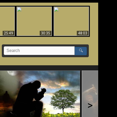
What Millions Of Fake
Creation and
 Fallen,
Christians Get Wrong
Miracles - Condensed
!!
About Ephesians
Version
25:49
30:35
48:03
🔍
>