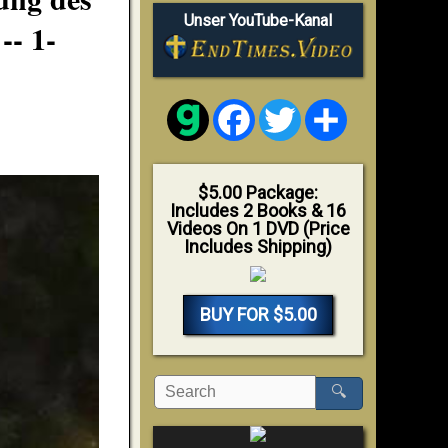
Unser YouTube-Kanal
-- 1-
Facebook
Twitter
Share
$5.00 Package:
Includes 2 Books & 16
Videos On 1 DVD (Price
Includes Shipping)
BUY FOR $5.00
🔍