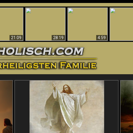
Amazing Evidence
ntichrist
For God - Scientific
Why Hell Must Be
Babylon Has
ntified!
Evidence That
Eternal
Fallen
Refutes Evolution
21:09
28:19
4:59