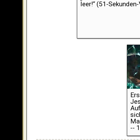
leer!“ (51-Sekunden-
Ers
Jes
Auf
sic
Ma
-- 