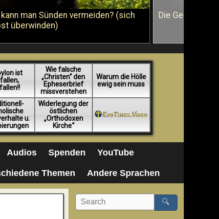
 kann man Sünden vermeiden? (sich
Die Geißelung J
bst überwinden)
Wie falsche
ylon ist
„Christen“ den
Warum die Hölle
fallen,
Epheserbrief
ewig sein muss
fallen!!
missverstehen
itionell-
Widerlegung der
holische
östlichen
erhalte u.
„Orthodoxen
pierungen
Kirche“
Audios
Spenden
YouTube
schiedene Themen
Andere Sprachen
🔍