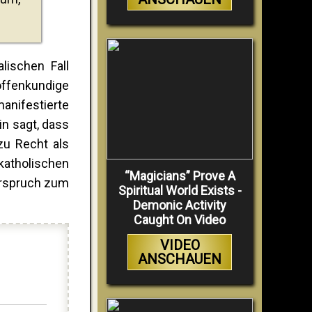
ischen Fall
/offenkundige
anifestierte
n sagt, dass
 zu Recht als
katholischen
“Magicians” Prove A
erspruch zum
Spiritual World Exists -
Demonic Activity
Caught On Video
VIDEO
ANSCHAUEN