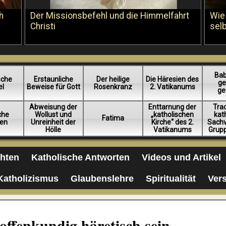
h
Der Missionsbefehl und die Himmelfahrt
Wie
Christi
sel
Bab
sche
Erstaunliche
Der heilige
Die Häresien des
ge
el
Beweise für Gott
Rosenkranz
2. Vatikanums
ge
Abweisung der
Enttarnung der
Trad
iche
Wollust und
„katholischen
kat
Fatima
en
Unreinheit der
Kirche“ des 2.
Sachv
Hölle
Vatikanums
Grup
chten
Katholische Antworten
Videos und Artikel
Katholizismus
Glaubenslehre
Spiritualität
Ver
offenkundig häretisch sein