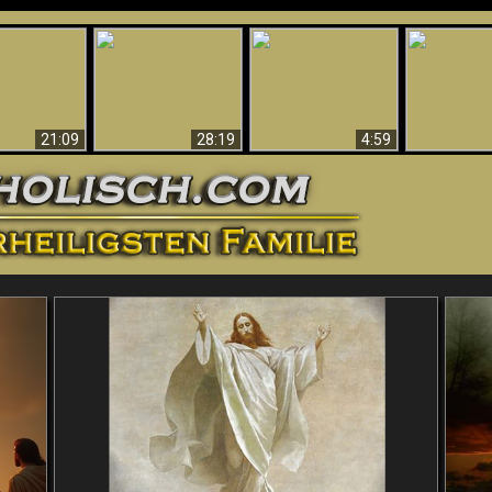
Amazing Evidence
ntichrist
For God - Scientific
Why Hell Must Be
Babylon Has
ntified!
Evidence That
Eternal
Fallen
Refutes Evolution
21:09
28:19
4:59