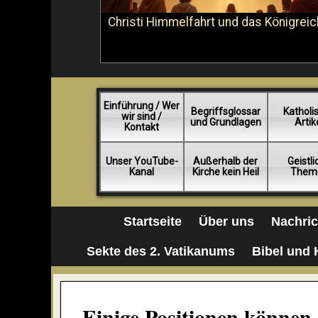
Christi Himmelfahrt und das Königreic
Einführung / Wer
Begriffsglossar
Katholi
wir sind /
und Grundlagen
Artik
Kontakt
Unser YouTube-
Außerhalb der
Geistl
Kanal
Kirche kein Heil
Them
Startseite
Über uns
Nachri
Sekte des 2. Vatikanums
Bibel und 
Einige Positionen können 