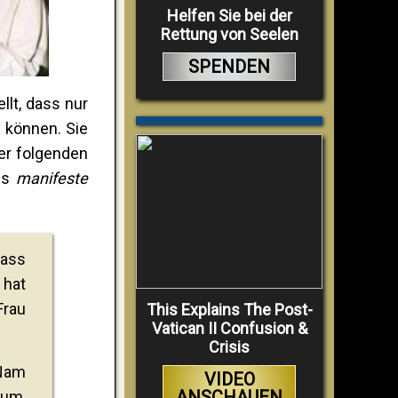
Helfen Sie bei der
Rettung von Seelen
SPENDEN
lt, dass nur
 können. Sie
der folgenden
als
manifeste
dass
 hat
Frau
This Explains The Post-
Vatican II Confusion &
Crisis
 Nam
VIDEO
ANSCHAUEN
ium,