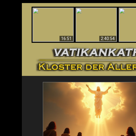
“Magicians” Prove A
This Explains The
Spiritual World Exists
The A
Post-Vatican II
- Demonic Activity
Ide
Confusion & Crisis
Caught On Video
16:51
2:40:54
<