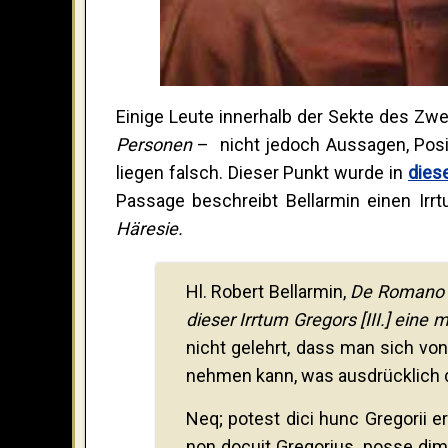
Einige Leute innerhalb der Sekte des Zwe
Personen
– nicht jedoch Aussagen, Posit
liegen falsch. Dieser Punkt wurde in
dies
Passage beschreibt Bellarmin einen Irrt
Häresie.
Hl. Robert Bellarmin,
De Romano P
dieser Irrtum Gregors [III.] eine
nicht gelehrt, dass man sich vo
nehmen kann, was ausdrücklich 
Neq; potest dici hunc Gregorii
non docuit Gregorius, posse dim