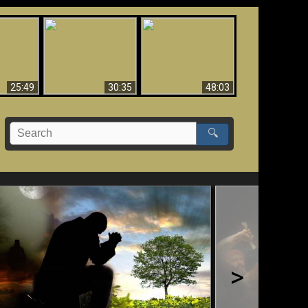
What Millions Of Fake
Creation and
 Fallen,
Christians Get Wrong
Miracles - Condensed
!!
About Ephesians
Version
25:49
30:35
48:03
🔍
>