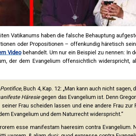
iten Vatikanums haben die falsche Behauptung aufgestel
ionen oder Propositionen – offenkundig häretisch sein
em Video
behandelt. Um nur ein Beispiel zu nennen: In 
um, der dem Evangelium offensichtlich widerspricht, 
ontifice
, Buch 4, Kap. 12: „Man kann auch nicht sagen, 
 manifeste Häresie
gegen das Evangelium ist. Denn Gregor
n seiner Frau scheiden lassen und eine andere Frau zur 
dem Evangelium und dem Naturrecht widerspricht.“
 errorem esse manifestam haeresim contra Evangelium.
itti uxorem, & aliam duci; quod expresse contra Evangel