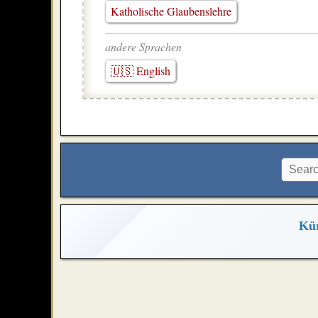
Katholische Glaubenslehre
andere Sprachen
🇺🇸 English
Kür