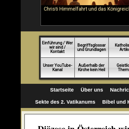
Christi Himmelfahrt und das Königreic
Einführung / Wer
Begriffsglossar
Katholi
wir sind /
und Grundlagen
Artik
Kontakt
Unser YouTube-
Außerhalb der
Geistl
Kanal
Kirche kein Heil
Them
Startseite
Über uns
Nachri
Sekte des 2. Vatikanums
Bibel und 
„Diözese in Österreich w