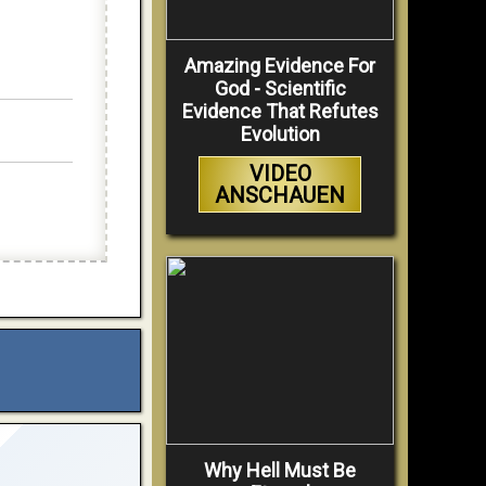
Amazing Evidence For
God - Scientific
Evidence That Refutes
Evolution
VIDEO
ANSCHAUEN
Why Hell Must Be