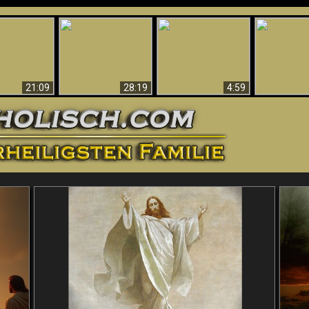
Amazing Evidence
ntichrist
For God - Scientific
Why Hell Must Be
Babylon Has
ntified!
Evidence That
Eternal
Fallen
Refutes Evolution
21:09
28:19
4:59