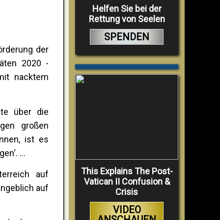
Helfen Sie bei der
Rettung von Seelen
SPENDEN
örderung der
täten 2020 -
mit nacktem
ite über die
egen großen
nnen, ist es
gen‘. …
This Explains The Post-
erreich auf
Vatican II Confusion &
ngeblich auf
Crisis
VIDEO
ANSCHAUEN