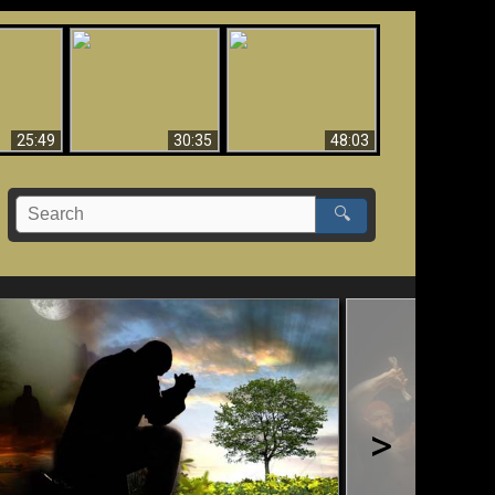
What Millions Of Fake
Creation and
 Fallen,
Christians Get Wrong
Miracles - Condensed
!!
About Ephesians
Version
25:49
30:35
48:03
🔍
>