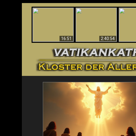
“Magicians” Prove A
This Explains The
Spiritual World Exists
The A
Post-Vatican II
- Demonic Activity
Ide
Confusion & Crisis
Caught On Video
16:51
2:40:54
<