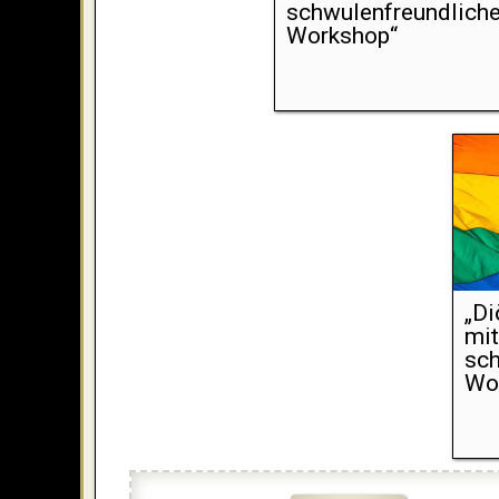
schwulenfreundlich
Workshop“
„Di
mit
sch
Wo