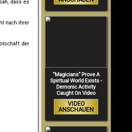
sah, dass es
ht nach ihrer
Botschaft der
“Magicians” Prove A
Spiritual World Exists -
Demonic Activity
Caught On Video
VIDEO
ANSCHAUEN