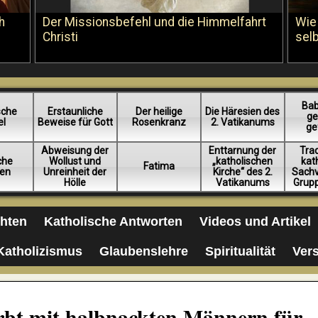
h
Der Missionsbefehl und die Himmelfahrt
Wie
Christi
sel
Bab
sche
Erstaunliche
Der heilige
Die Häresien des
ge
el
Beweise für Gott
Rosenkranz
2. Vatikanums
ge
Abweisung der
Enttarnung der
Trad
iche
Wollust und
„katholischen
kat
Fatima
en
Unreinheit der
Kirche“ des 2.
Sachv
Hölle
Vatikanums
Grup
chten
Katholische Antworten
Videos und Artikel
Katholizismus
Glaubenslehre
Spiritualität
Ver
irbt mit halbnackten Männern für