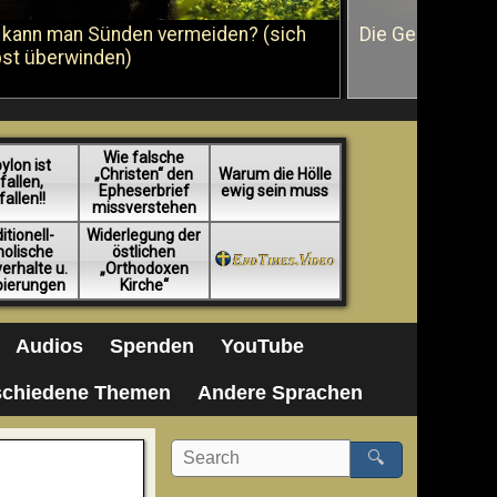
 kann man Sünden vermeiden? (sich
Die Geißelung J
bst überwinden)
Wie falsche
ylon ist
„Christen“ den
Warum die Hölle
fallen,
Epheserbrief
ewig sein muss
fallen!!
missverstehen
itionell-
Widerlegung der
holische
östlichen
erhalte u.
„Orthodoxen
pierungen
Kirche“
Audios
Spenden
YouTube
schiedene Themen
Andere Sprachen
🔍