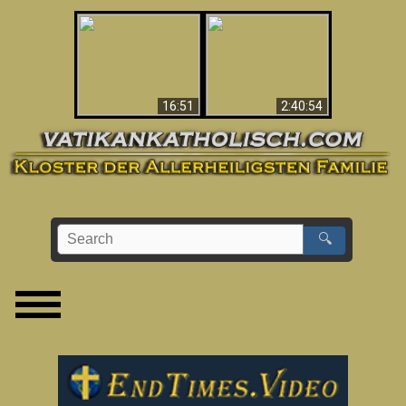
“Magicians” Prove A
This Explains The
Spiritual World Exists
Post-Vatican II
- Demonic Activity
Confusion & Crisis
Caught On Video
16:51
2:40:54
🔍