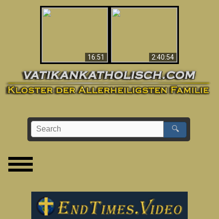
“Magicians” Prove A
This Explains The
Spiritual World Exists
Post-Vatican II
- Demonic Activity
Confusion & Crisis
Caught On Video
16:51
2:40:54
🔍